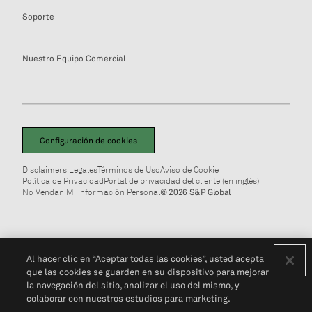
Soporte
Nuestro Equipo Comercial
Configuración de cookies
Disclaimers Legales
Términos de Uso
Aviso de Cookie
Política de Privacidad
Portal de privacidad del cliente (en inglés)
No Vendan Mi Información Personal
© 2026 S&P Global
Al hacer clic en “Aceptar todas las cookies”, usted acepta
que las cookies se guarden en su dispositivo para mejorar
la navegación del sitio, analizar el uso del mismo, y
colaborar con nuestros estudios para marketing.