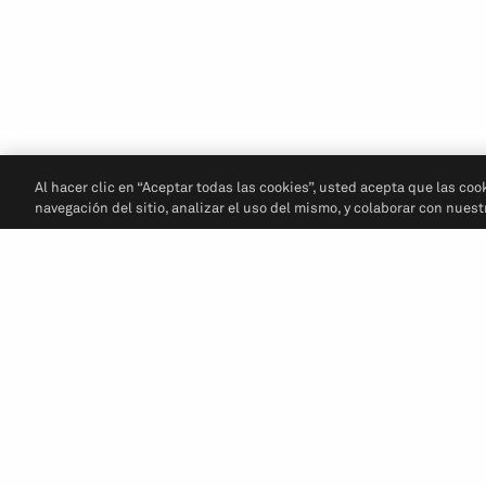
Al hacer clic en “Aceptar todas las cookies”, usted acepta que las coo
navegación del sitio, analizar el uso del mismo, y colaborar con nues