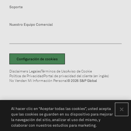
Soporte
Nuestro Equipo Comercial
Configuración de cookies
Disclaimers Legales
Términos de Uso
Aviso de Cookie
Política de Privacidad
Portal de privacidad del cliente (en inglés)
No Vendan Mi Información Personal
© 2026 S&P Global
Al hacer clic en “Aceptar todas las cookies”, usted acepta
que las cookies se guarden en su dispositivo para mejorar
la navegación del sitio, analizar el uso del mismo, y
colaborar con nuestros estudios para marketing.