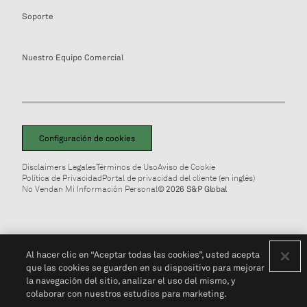
Soporte
Nuestro Equipo Comercial
Configuración de cookies
Disclaimers Legales
Términos de Uso
Aviso de Cookie
Política de Privacidad
Portal de privacidad del cliente (en inglés)
No Vendan Mi Información Personal
© 2026 S&P Global
Al hacer clic en “Aceptar todas las cookies”, usted acepta
que las cookies se guarden en su dispositivo para mejorar
la navegación del sitio, analizar el uso del mismo, y
colaborar con nuestros estudios para marketing.