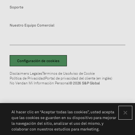
Soporte
Nuestro Equipo Comercial
Configuración de cookies
Disclaimers Legales
Términos de Uso
Aviso de Cookie
Política de Privacidad
Portal de privacidad del cliente (en inglés)
No Vendan Mi Información Personal
© 2026 S&P Global
Al hacer clic en “Aceptar todas las cookies”, usted acepta
que las cookies se guarden en su dispositivo para mejorar
la navegación del sitio, analizar el uso del mismo, y
colaborar con nuestros estudios para marketing.