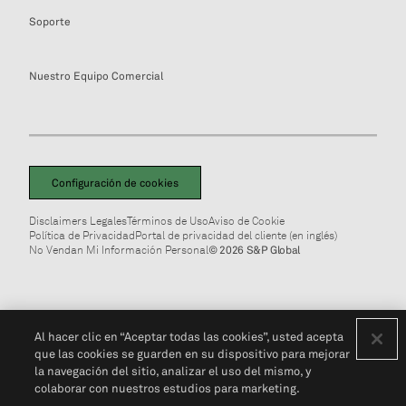
Soporte
Nuestro Equipo Comercial
Configuración de cookies
Disclaimers Legales
Términos de Uso
Aviso de Cookie
Política de Privacidad
Portal de privacidad del cliente (en inglés)
No Vendan Mi Información Personal
© 2026 S&P Global
Al hacer clic en “Aceptar todas las cookies”, usted acepta
que las cookies se guarden en su dispositivo para mejorar
la navegación del sitio, analizar el uso del mismo, y
colaborar con nuestros estudios para marketing.