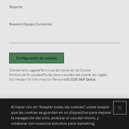
Soporte
Nuestro Equipo Comercial
Configuración de cookies
Disclaimers Legales
Términos de Uso
Aviso de Cookie
Política de Privacidad
Portal de privacidad del cliente (en inglés)
No Vendan Mi Información Personal
© 2026 S&P Global
Al hacer clic en “Aceptar todas las cookies”, usted acepta
que las cookies se guarden en su dispositivo para mejorar
la navegación del sitio, analizar el uso del mismo, y
colaborar con nuestros estudios para marketing.