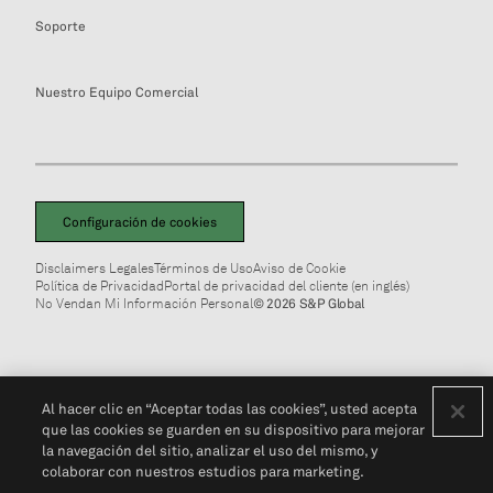
Soporte
Nuestro Equipo Comercial
Configuración de cookies
Disclaimers Legales
Términos de Uso
Aviso de Cookie
Política de Privacidad
Portal de privacidad del cliente (en inglés)
No Vendan Mi Información Personal
© 2026 S&P Global
Al hacer clic en “Aceptar todas las cookies”, usted acepta
que las cookies se guarden en su dispositivo para mejorar
la navegación del sitio, analizar el uso del mismo, y
colaborar con nuestros estudios para marketing.