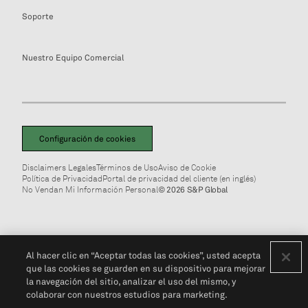
Soporte
Nuestro Equipo Comercial
Configuración de cookies
Disclaimers Legales
Términos de Uso
Aviso de Cookie
Política de Privacidad
Portal de privacidad del cliente (en inglés)
No Vendan Mi Información Personal
© 2026 S&P Global
Al hacer clic en “Aceptar todas las cookies”, usted acepta
que las cookies se guarden en su dispositivo para mejorar
la navegación del sitio, analizar el uso del mismo, y
colaborar con nuestros estudios para marketing.