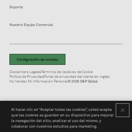
Soporte
Nuestro Equipo Comercial
Configuración de cookies
Disclaimers Legales
Términos de Uso
Aviso de Cookie
Política de Privacidad
Portal de privacidad del cliente (en inglés)
No Vendan Mi Información Personal
© 2026 S&P Global
Al hacer clic en “Aceptar todas las cookies”, usted acepta
que las cookies se guarden en su dispositivo para mejorar
la navegación del sitio, analizar el uso del mismo, y
colaborar con nuestros estudios para marketing.