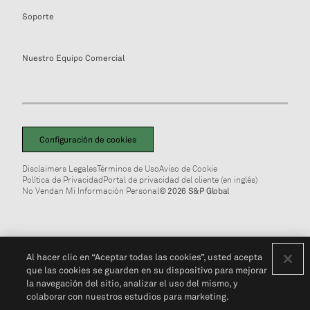
Soporte
Nuestro Equipo Comercial
Configuración de cookies
Disclaimers Legales
Términos de Uso
Aviso de Cookie
Política de Privacidad
Portal de privacidad del cliente (en inglés)
No Vendan Mi Información Personal
© 2026 S&P Global
Al hacer clic en “Aceptar todas las cookies”, usted acepta
que las cookies se guarden en su dispositivo para mejorar
la navegación del sitio, analizar el uso del mismo, y
colaborar con nuestros estudios para marketing.