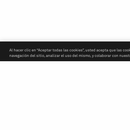
Al hacer clic en “Aceptar todas las cookies”, usted acepta que las coo
navegación del sitio, analizar el uso del mismo, y colaborar con nues