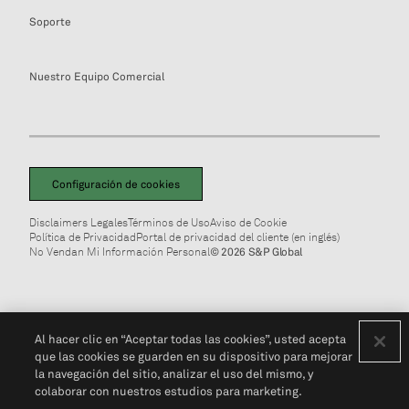
Soporte
Nuestro Equipo Comercial
Configuración de cookies
Disclaimers Legales
Términos de Uso
Aviso de Cookie
Política de Privacidad
Portal de privacidad del cliente (en inglés)
No Vendan Mi Información Personal
© 2026 S&P Global
Al hacer clic en “Aceptar todas las cookies”, usted acepta
que las cookies se guarden en su dispositivo para mejorar
la navegación del sitio, analizar el uso del mismo, y
colaborar con nuestros estudios para marketing.