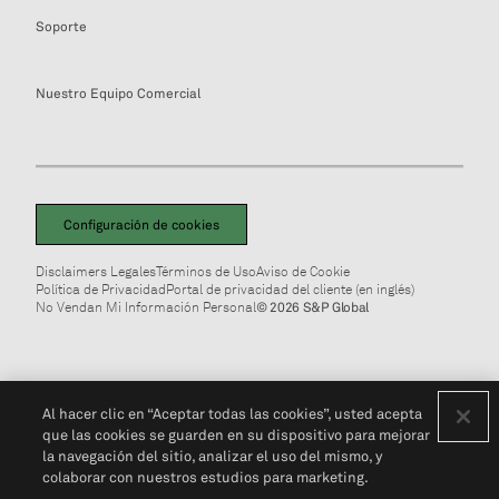
Soporte
Nuestro Equipo Comercial
Configuración de cookies
Disclaimers Legales
Términos de Uso
Aviso de Cookie
Política de Privacidad
Portal de privacidad del cliente (en inglés)
No Vendan Mi Información Personal
© 2026 S&P Global
Al hacer clic en “Aceptar todas las cookies”, usted acepta
que las cookies se guarden en su dispositivo para mejorar
la navegación del sitio, analizar el uso del mismo, y
colaborar con nuestros estudios para marketing.