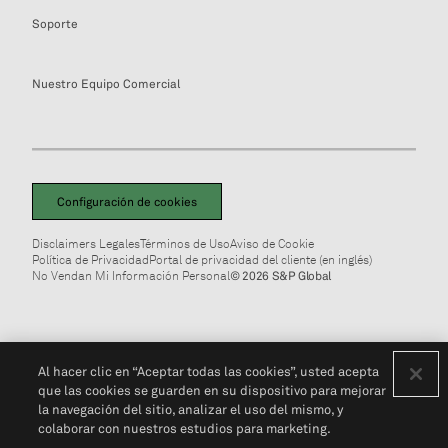
Soporte
Nuestro Equipo Comercial
Configuración de cookies
Disclaimers Legales
Términos de Uso
Aviso de Cookie
Política de Privacidad
Portal de privacidad del cliente (en inglés)
No Vendan Mi Información Personal
© 2026 S&P Global
Al hacer clic en “Aceptar todas las cookies”, usted acepta
que las cookies se guarden en su dispositivo para mejorar
la navegación del sitio, analizar el uso del mismo, y
colaborar con nuestros estudios para marketing.