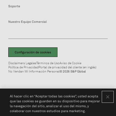
Soporte
Nuestro Equipo Comercial
Configuración de cookies
Disclaimers Legales
Términos de Uso
Aviso de Cookie
Política de Privacidad
Portal de privacidad del cliente (en inglés)
No Vendan Mi Información Personal
© 2026 S&P Global
Al hacer clic en “Aceptar todas las cookies”, usted acepta
que las cookies se guarden en su dispositivo para mejorar
la navegación del sitio, analizar el uso del mismo, y
colaborar con nuestros estudios para marketing.