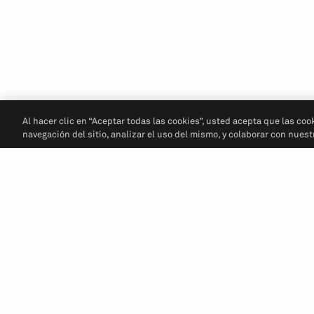
Al hacer clic en “Aceptar todas las cookies”, usted acepta que las coo
navegación del sitio, analizar el uso del mismo, y colaborar con nues