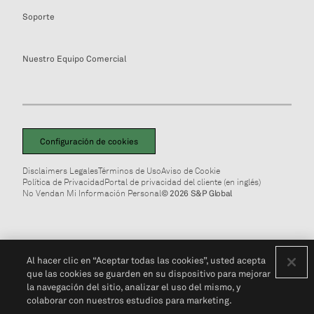
Soporte
Nuestro Equipo Comercial
Configuración de cookies
Disclaimers Legales
Términos de Uso
Aviso de Cookie
Política de Privacidad
Portal de privacidad del cliente (en inglés)
No Vendan Mi Información Personal
© 2026 S&P Global
Al hacer clic en “Aceptar todas las cookies”, usted acepta
que las cookies se guarden en su dispositivo para mejorar
la navegación del sitio, analizar el uso del mismo, y
colaborar con nuestros estudios para marketing.