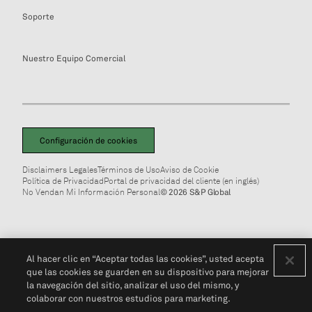
Soporte
Nuestro Equipo Comercial
Configuración de cookies
Disclaimers Legales
Términos de Uso
Aviso de Cookie
Política de Privacidad
Portal de privacidad del cliente (en inglés)
No Vendan Mi Información Personal
© 2026 S&P Global
Al hacer clic en “Aceptar todas las cookies”, usted acepta
que las cookies se guarden en su dispositivo para mejorar
la navegación del sitio, analizar el uso del mismo, y
colaborar con nuestros estudios para marketing.