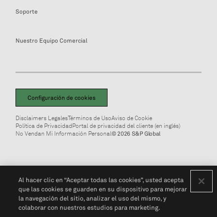
Soporte
Nuestro Equipo Comercial
Configuración de cookies
Disclaimers Legales
Términos de Uso
Aviso de Cookie
Política de Privacidad
Portal de privacidad del cliente (en inglés)
No Vendan Mi Información Personal
© 2026 S&P Global
Al hacer clic en “Aceptar todas las cookies”, usted acepta
que las cookies se guarden en su dispositivo para mejorar
la navegación del sitio, analizar el uso del mismo, y
colaborar con nuestros estudios para marketing.