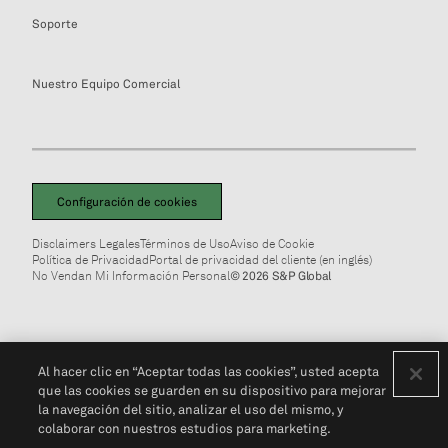
Soporte
Nuestro Equipo Comercial
Configuración de cookies
Disclaimers Legales
Términos de Uso
Aviso de Cookie
Política de Privacidad
Portal de privacidad del cliente (en inglés)
No Vendan Mi Información Personal
© 2026 S&P Global
Al hacer clic en “Aceptar todas las cookies”, usted acepta
que las cookies se guarden en su dispositivo para mejorar
la navegación del sitio, analizar el uso del mismo, y
colaborar con nuestros estudios para marketing.