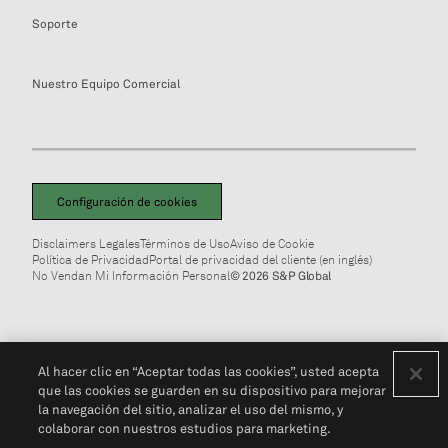
Soporte
Nuestro Equipo Comercial
Configuración de cookies
Disclaimers Legales
Términos de Uso
Aviso de Cookie
Política de Privacidad
Portal de privacidad del cliente (en inglés)
No Vendan Mi Información Personal
© 2026 S&P Global
Al hacer clic en “Aceptar todas las cookies”, usted acepta
que las cookies se guarden en su dispositivo para mejorar
la navegación del sitio, analizar el uso del mismo, y
colaborar con nuestros estudios para marketing.