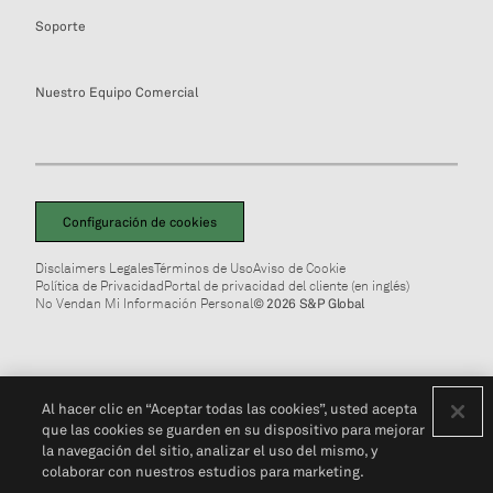
Soporte
Nuestro Equipo Comercial
Configuración de cookies
Disclaimers Legales
Términos de Uso
Aviso de Cookie
Política de Privacidad
Portal de privacidad del cliente (en inglés)
No Vendan Mi Información Personal
© 2026 S&P Global
Al hacer clic en “Aceptar todas las cookies”, usted acepta
que las cookies se guarden en su dispositivo para mejorar
la navegación del sitio, analizar el uso del mismo, y
colaborar con nuestros estudios para marketing.