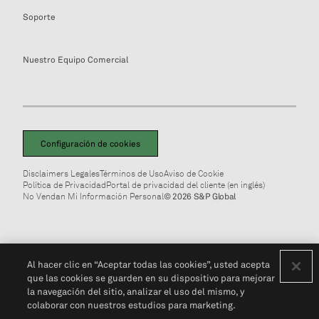
Soporte
Nuestro Equipo Comercial
Configuración de cookies
Disclaimers Legales
Términos de Uso
Aviso de Cookie
Política de Privacidad
Portal de privacidad del cliente (en inglés)
No Vendan Mi Información Personal
© 2026 S&P Global
Al hacer clic en “Aceptar todas las cookies”, usted acepta
que las cookies se guarden en su dispositivo para mejorar
la navegación del sitio, analizar el uso del mismo, y
colaborar con nuestros estudios para marketing.