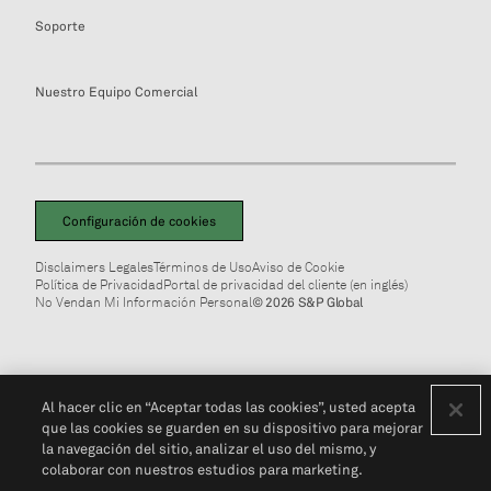
Soporte
Nuestro Equipo Comercial
Configuración de cookies
Disclaimers Legales
Términos de Uso
Aviso de Cookie
Política de Privacidad
Portal de privacidad del cliente (en inglés)
No Vendan Mi Información Personal
© 2026 S&P Global
Al hacer clic en “Aceptar todas las cookies”, usted acepta
que las cookies se guarden en su dispositivo para mejorar
la navegación del sitio, analizar el uso del mismo, y
colaborar con nuestros estudios para marketing.