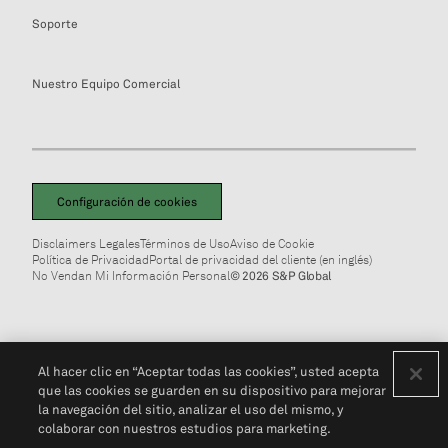
Soporte
Nuestro Equipo Comercial
Configuración de cookies
Disclaimers Legales
Términos de Uso
Aviso de Cookie
Política de Privacidad
Portal de privacidad del cliente (en inglés)
No Vendan Mi Información Personal
© 2026 S&P Global
Al hacer clic en “Aceptar todas las cookies”, usted acepta
que las cookies se guarden en su dispositivo para mejorar
la navegación del sitio, analizar el uso del mismo, y
colaborar con nuestros estudios para marketing.