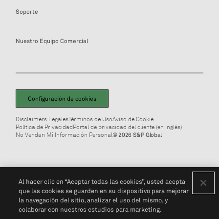
Soporte
Nuestro Equipo Comercial
Configuración de cookies
Disclaimers Legales
Términos de Uso
Aviso de Cookie
Política de Privacidad
Portal de privacidad del cliente (en inglés)
No Vendan Mi Información Personal
© 2026 S&P Global
Al hacer clic en “Aceptar todas las cookies”, usted acepta
que las cookies se guarden en su dispositivo para mejorar
la navegación del sitio, analizar el uso del mismo, y
colaborar con nuestros estudios para marketing.