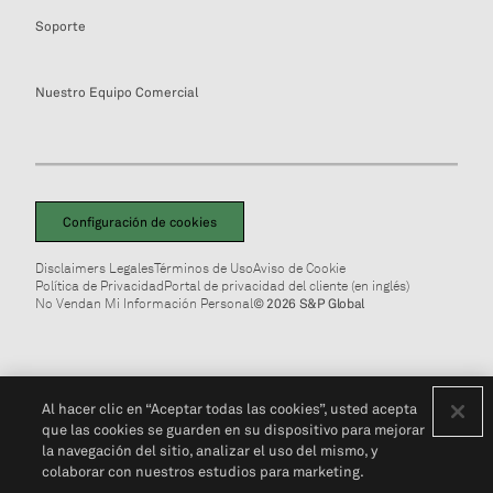
Soporte
Nuestro Equipo Comercial
Configuración de cookies
Disclaimers Legales
Términos de Uso
Aviso de Cookie
Política de Privacidad
Portal de privacidad del cliente (en inglés)
No Vendan Mi Información Personal
© 2026 S&P Global
Al hacer clic en “Aceptar todas las cookies”, usted acepta
que las cookies se guarden en su dispositivo para mejorar
la navegación del sitio, analizar el uso del mismo, y
colaborar con nuestros estudios para marketing.