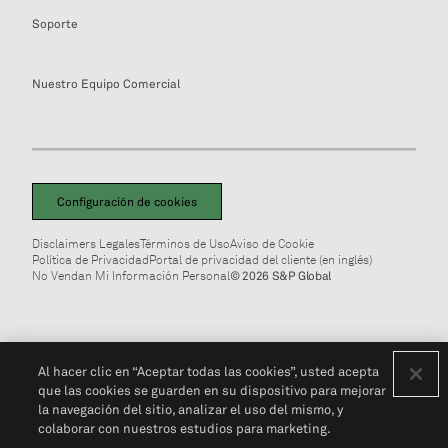
Soporte
Nuestro Equipo Comercial
Configuración de cookies
Disclaimers Legales
Términos de Uso
Aviso de Cookie
Política de Privacidad
Portal de privacidad del cliente (en inglés)
No Vendan Mi Información Personal
© 2026 S&P Global
Al hacer clic en “Aceptar todas las cookies”, usted acepta
que las cookies se guarden en su dispositivo para mejorar
la navegación del sitio, analizar el uso del mismo, y
colaborar con nuestros estudios para marketing.