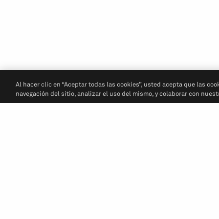
Al hacer clic en “Aceptar todas las cookies”, usted acepta que las coo
navegación del sitio, analizar el uso del mismo, y colaborar con nues