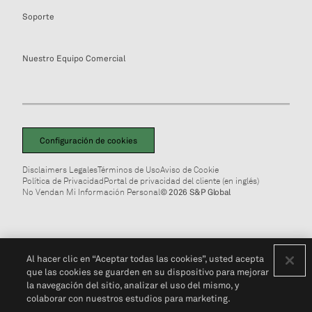
Soporte
Nuestro Equipo Comercial
Configuración de cookies
Disclaimers Legales
Términos de Uso
Aviso de Cookie
Política de Privacidad
Portal de privacidad del cliente (en inglés)
No Vendan Mi Información Personal
© 2026 S&P Global
Al hacer clic en “Aceptar todas las cookies”, usted acepta
que las cookies se guarden en su dispositivo para mejorar
la navegación del sitio, analizar el uso del mismo, y
colaborar con nuestros estudios para marketing.