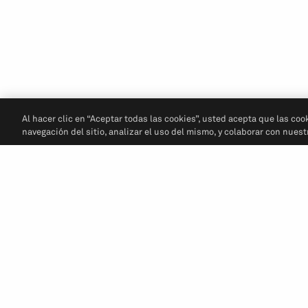
Al hacer clic en “Aceptar todas las cookies”, usted acepta que las coo
navegación del sitio, analizar el uso del mismo, y colaborar con nues