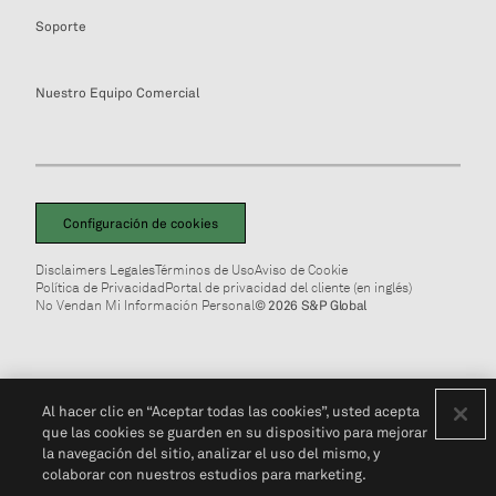
Soporte
Nuestro Equipo Comercial
Configuración de cookies
Disclaimers Legales
Términos de Uso
Aviso de Cookie
Política de Privacidad
Portal de privacidad del cliente (en inglés)
No Vendan Mi Información Personal
© 2026 S&P Global
Al hacer clic en “Aceptar todas las cookies”, usted acepta
que las cookies se guarden en su dispositivo para mejorar
la navegación del sitio, analizar el uso del mismo, y
colaborar con nuestros estudios para marketing.