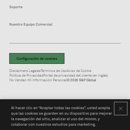
Soporte
Nuestro Equipo Comercial
Configuración de cookies
Disclaimers Legales
Términos de Uso
Aviso de Cookie
Política de Privacidad
Portal de privacidad del cliente (en inglés)
No Vendan Mi Información Personal
© 2026 S&P Global
Al hacer clic en “Aceptar todas las cookies”, usted acepta
que las cookies se guarden en su dispositivo para mejorar
la navegación del sitio, analizar el uso del mismo, y
colaborar con nuestros estudios para marketing.