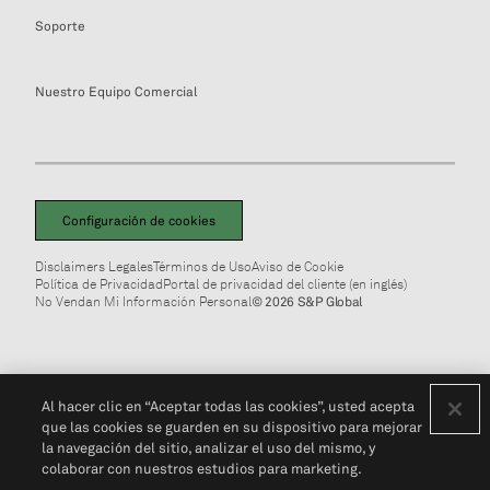
Soporte
Nuestro Equipo Comercial
Configuración de cookies
Disclaimers Legales
Términos de Uso
Aviso de Cookie
Política de Privacidad
Portal de privacidad del cliente (en inglés)
No Vendan Mi Información Personal
© 2026 S&P Global
Al hacer clic en “Aceptar todas las cookies”, usted acepta
que las cookies se guarden en su dispositivo para mejorar
la navegación del sitio, analizar el uso del mismo, y
colaborar con nuestros estudios para marketing.