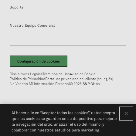
Soporte
Nuestro Equipo Comercial
Configuración de cookies
Disclaimers Legales
Términos de Uso
Aviso de Cookie
Política de Privacidad
Portal de privacidad del cliente (en inglés)
No Vendan Mi Información Personal
© 2026 S&P Global
Al hacer clic en “Aceptar todas las cookies”, usted acepta
que las cookies se guarden en su dispositivo para mejorar
la navegación del sitio, analizar el uso del mismo, y
colaborar con nuestros estudios para marketing.