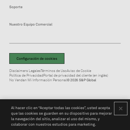
Soporte
Nuestro Equipo Comercial
Configuración de cookies
Disclaimers Legales
Términos de Uso
Aviso de Cookie
Política de Privacidad
Portal de privacidad del cliente (en inglés)
No Vendan Mi Información Personal
© 2026 S&P Global
Al hacer clic en “Aceptar todas las cookies”, usted acepta
que las cookies se guarden en su dispositivo para mejorar
la navegación del sitio, analizar el uso del mismo, y
colaborar con nuestros estudios para marketing.