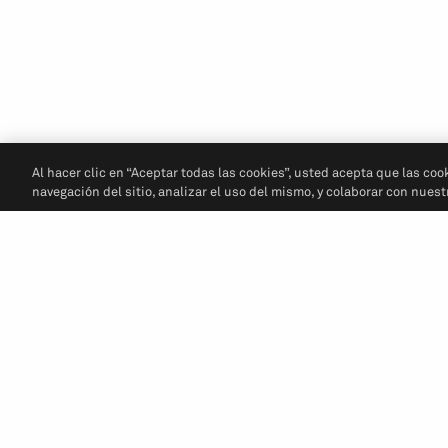
Al hacer clic en “Aceptar todas las cookies”, usted acepta que las coo
navegación del sitio, analizar el uso del mismo, y colaborar con nues