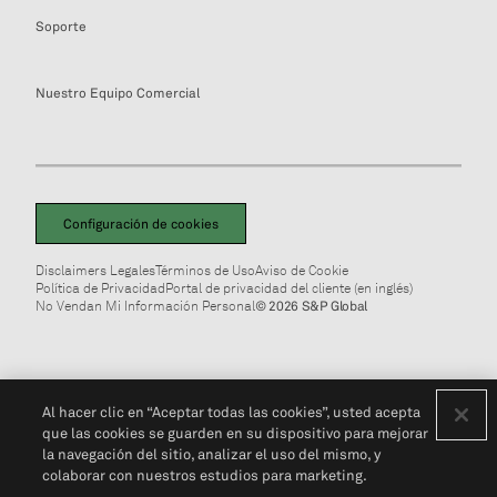
Soporte
Nuestro Equipo Comercial
Configuración de cookies
Disclaimers Legales
Términos de Uso
Aviso de Cookie
Política de Privacidad
Portal de privacidad del cliente (en inglés)
No Vendan Mi Información Personal
© 2026 S&P Global
Al hacer clic en “Aceptar todas las cookies”, usted acepta
que las cookies se guarden en su dispositivo para mejorar
la navegación del sitio, analizar el uso del mismo, y
colaborar con nuestros estudios para marketing.