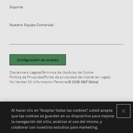
Soporte
Nuestro Equipo Comercial
Configuración de cookies
Disclaimers Legales
Términos de Uso
Aviso de Cookie
Política de Privacidad
Portal de privacidad del cliente (en inglés)
No Vendan Mi Información Personal
© 2026 S&P Global
Al hacer clic en “Aceptar todas las cookies”, usted acepta
que las cookies se guarden en su dispositivo para mejorar
la navegación del sitio, analizar el uso del mismo, y
colaborar con nuestros estudios para marketing.