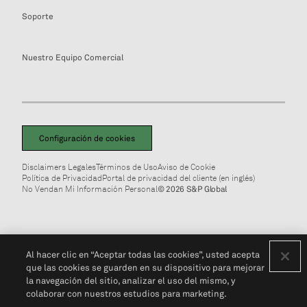
Soporte
Nuestro Equipo Comercial
Configuración de cookies
Disclaimers Legales
Términos de Uso
Aviso de Cookie
Política de Privacidad
Portal de privacidad del cliente (en inglés)
No Vendan Mi Información Personal
© 2026 S&P Global
Al hacer clic en “Aceptar todas las cookies”, usted acepta
que las cookies se guarden en su dispositivo para mejorar
la navegación del sitio, analizar el uso del mismo, y
colaborar con nuestros estudios para marketing.