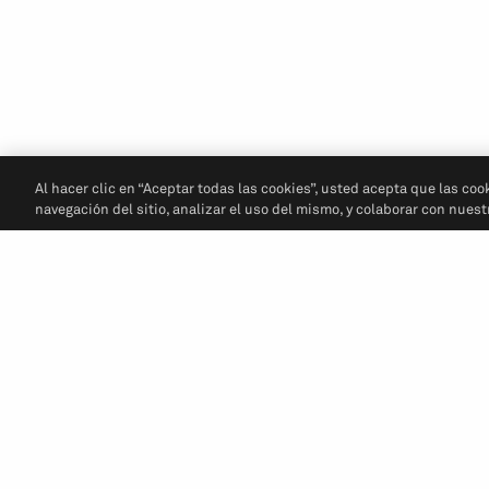
Al hacer clic en “Aceptar todas las cookies”, usted acepta que las coo
navegación del sitio, analizar el uso del mismo, y colaborar con nues