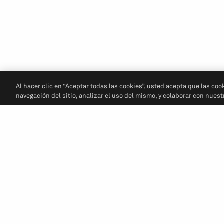
Al hacer clic en “Aceptar todas las cookies”, usted acepta que las coo
navegación del sitio, analizar el uso del mismo, y colaborar con nues