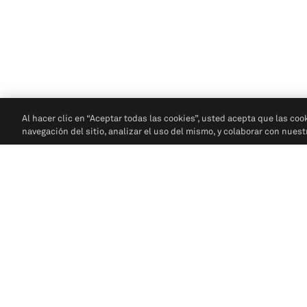
Al hacer clic en “Aceptar todas las cookies”, usted acepta que las coo
navegación del sitio, analizar el uso del mismo, y colaborar con nues