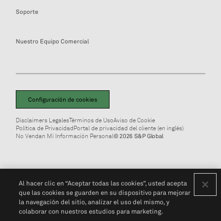
Soporte
Nuestro Equipo Comercial
Configuración de cookies
Disclaimers Legales
Términos de Uso
Aviso de Cookie
Política de Privacidad
Portal de privacidad del cliente (en inglés)
No Vendan Mi Información Personal
© 2026 S&P Global
Al hacer clic en “Aceptar todas las cookies”, usted acepta
que las cookies se guarden en su dispositivo para mejorar
la navegación del sitio, analizar el uso del mismo, y
colaborar con nuestros estudios para marketing.