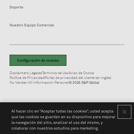
Soporte
Nuestro Equipo Comercial
Configuración de cookies
Disclaimers Legales
Términos de Uso
Aviso de Cookie
Política de Privacidad
Portal de privacidad del cliente (en inglés)
No Vendan Mi Información Personal
© 2026 S&P Global
Al hacer clic en “Aceptar todas las cookies”, usted acepta
que las cookies se guarden en su dispositivo para mejorar
la navegación del sitio, analizar el uso del mismo, y
colaborar con nuestros estudios para marketing.