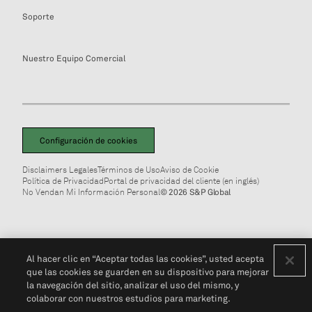
Soporte
Nuestro Equipo Comercial
Configuración de cookies
Disclaimers Legales
Términos de Uso
Aviso de Cookie
Política de Privacidad
Portal de privacidad del cliente (en inglés)
No Vendan Mi Información Personal
© 2026 S&P Global
Al hacer clic en “Aceptar todas las cookies”, usted acepta
que las cookies se guarden en su dispositivo para mejorar
la navegación del sitio, analizar el uso del mismo, y
colaborar con nuestros estudios para marketing.