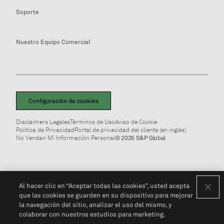
Soporte
Nuestro Equipo Comercial
Configuración de cookies
Disclaimers Legales
Términos de Uso
Aviso de Cookie
Política de Privacidad
Portal de privacidad del cliente (en inglés)
No Vendan Mi Información Personal
© 2026 S&P Global
Al hacer clic en “Aceptar todas las cookies”, usted acepta
que las cookies se guarden en su dispositivo para mejorar
la navegación del sitio, analizar el uso del mismo, y
colaborar con nuestros estudios para marketing.