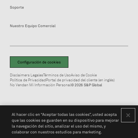
Soporte
Nuestro Equipo Comercial
Configuración de cookies
Disclaimers Legales
Términos de Uso
Aviso de Cookie
Política de Privacidad
Portal de privacidad del cliente (en inglés)
No Vendan Mi Información Personal
© 2026 S&P Global
Al hacer clic en “Aceptar todas las cookies”, usted acepta
que las cookies se guarden en su dispositivo para mejorar
la navegación del sitio, analizar el uso del mismo, y
colaborar con nuestros estudios para marketing.