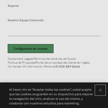
Soporte
Nuestro Equipo Comercial
Configuración de cookies
Disclaimers Legales
Términos de Uso
Aviso de Cookie
Política de Privacidad
Portal de privacidad del cliente (en inglés)
No Vendan Mi Información Personal
© 2026 S&P Global
Al hacer clic en “Aceptar todas las cookies”, usted acepta
que las cookies se guarden en su dispositivo para mejorar
la navegación del sitio, analizar el uso del mismo, y
colaborar con nuestros estudios para marketing.